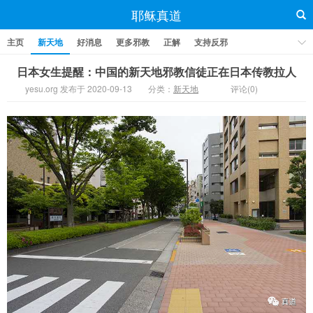
耶稣真道
主页
新天地
好消息
更多邪教
正解
支持反邪
日本女生提醒：中国的新天地邪教信徒正在日本传教拉人
yesu.org 发布于 2020-09-13
分类：
新天地
评论(0)