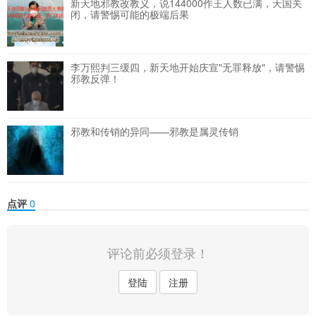
新天地邪教改教义，说144000作王人数已满，天国关
闭，请警惕可能的极端后果
李万熙判三缓四，新天地开始庆宣"无罪释放"，请警惕
邪教反弹！
邪教和传销的异同——邪教是属灵传销
点评
0
评论前必须登录！
登陆
注册