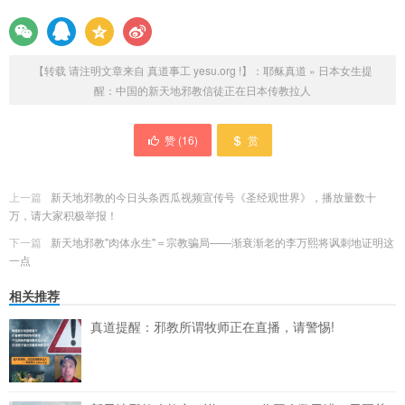
【转载 请注明文章来自 真道事工 yesu.org !】：
耶稣真道
»
日本女生提
醒：中国的新天地邪教信徒正在日本传教拉人
赞 (
16
)
赏
上一篇
新天地邪教的今日头条西瓜视频宣传号《圣经观世界》，播放量数十
万，请大家积极举报！
下一篇
新天地邪教"肉体永生"＝宗教骗局——渐衰渐老的李万熙将讽刺地证明这
一点
相关推荐
真道提醒：邪教所谓牧师正在直播，请警惕!