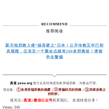
RECOMMEND
推荐阅读
新天地邪教入侵“福音硬土”日本！公开传教五年已初
具规模，仅东京一个聚会点就有200多邪教徒！请留
学生警惕
真道 yesu.org
致力从圣经角度剖析异端邪教，为教会守望。
现征集：
①各类异端邪教的揭露；②受骗经历的投稿；③其错误教义
的剖析
。
请关注
<
真道>微信公众号
联系我们。 欢迎转发分享！
Views: 345