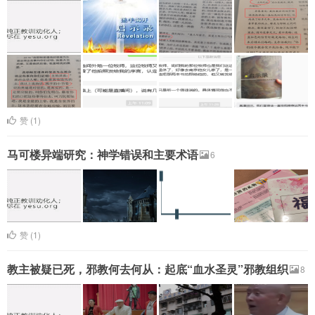
赞 (
1
)
马可楼异端研究：神学错误和主要术语
6
赞 (
1
)
教主被疑已死，邪教何去何从：起底“血水圣灵”邪教组织
8