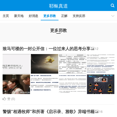
耶稣真道
主页
新天地
好消息
更多邪教
正解
支持反邪
更多邪教
致马可楼的一封公开信：一位过来人的思考分享
12
赞 (
0
)
警惕"相遇牧师"和所著《启示录、雅歌》异端书籍
16