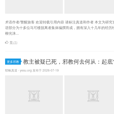
术语作者/警醒旅客 欢迎转载引用内容 请标注真道和作者 本文为
语部分为十多位马可楼脱离者集体编撰而成，拥有深入十几年的经历经验
柳光洙...
赞 (
1
)
教主被疑已死，邪教何去何从：起底“
更多邪教
耶稣真道 - yesu.org 发布于 2026-07-19