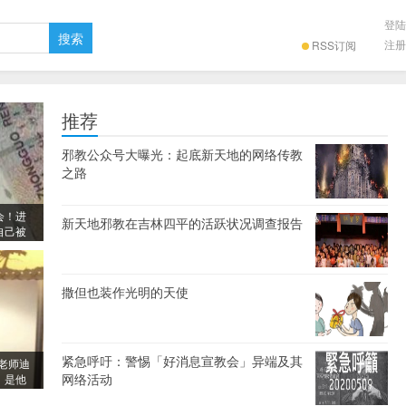
登陆
注册
RSS订阅
推荐
邪教公众号大曝光：起底新天地的网络传教
之路
会！进
新天地邪教在吉林四平的活跃状况调查报告
自己被
撒但也装作光明的天使
紧急呼吁：警惕「好消息宣教会」异端及其
洙老师迪
网络活动
，是他