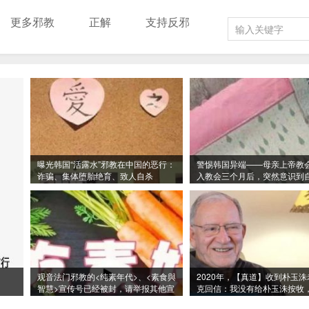
更多邪教
正解
支持反邪
曝光韩国“活露水”邪教在中国的恶行：
警惕韩国异端——母亲上帝教
诈骗、集体堕胎绝育、致人自杀
入教会三个月后，突然意识到
洗脑
观音法门邪教的<纯素年代>、<素食與
2020年，【真道】收到朴玉
智慧>宣传号已经被封，请举报其他宣
克回信：我没有给朴玉洙按牧
传号
自封的牧师！