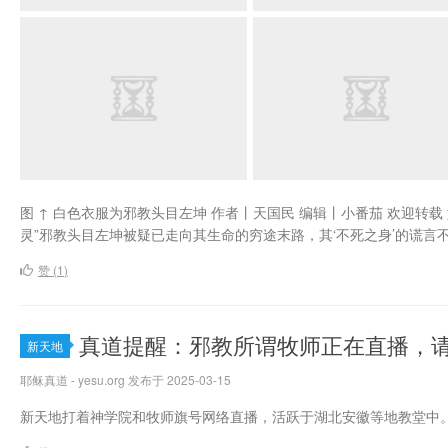
图 ↑ 白色衣服为邪教头目左坤 作者丨天国民 编辑丨小番茄 欢迎转载
灵”邪教头目左坤被疑已走向其生命的穷途末路，其‘不死之身’的谎言
赞 (
1
)
真道提醒：邪教所谓牧师正在直播，请
新天地
耶稣真道 - yesu.org 发布于 2025-03-15
新天地打着神学院和牧师旗号网络直播，活跃于湖北安徽等地教堂中