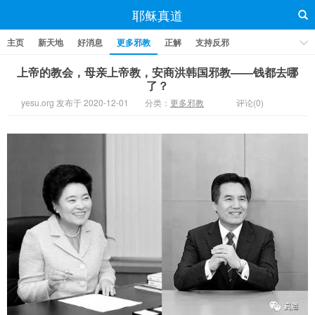
耶稣真道
主页
新天地
好消息
更多邪教
正解
支持反邪
上帝的教会，母亲上帝教，安商洪韩国邪教——钱都去哪
了？
yesu.org 发布于 2020-12-01
分类：
更多邪教
评论(0)