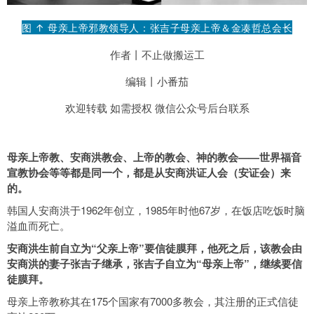
图 ↑
母亲上帝邪教领导人：
张吉子母亲上帝＆金凑哲总会长
作者丨不止做搬运工
编辑丨小番茄
欢迎转载 如需授权 微信公众号后台联系
母亲上帝教、安商洪教会、上帝的教会、神的教会——世界福音
宣教协会等等都是同一个，都是从安商洪证人会（安证会）来
的。
韩国人安商洪于1962年创立，1985年时他67岁，在饭店吃饭时脑
溢血而死亡。
安商洪生前自立为“父亲上帝”要信徒膜拜，他死之后，该教会由
安商洪的妻子张吉子继承，张吉子自立为“母亲上帝”，继续要信
徒膜拜。
母亲上帝教称其在175个国家有7000多教会，其注册的正式信徒