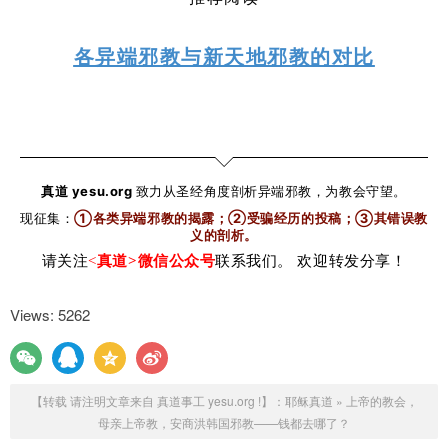
各异端邪教与新天地邪教的对比
真道 yesu.org
致力从圣经角度剖析异端邪教，为教会守望。
现征集：
①各类异端邪教的揭露；②受骗经历的投稿；③其错误教
义的剖析
。
请关注
<
真道>微信公众号
联系我们。 欢迎转发分享！
Views: 5262
【转载 请注明文章来自 真道事工 yesu.org !】：
耶稣真道
»
上帝的教会，
母亲上帝教，安商洪韩国邪教——钱都去哪了？