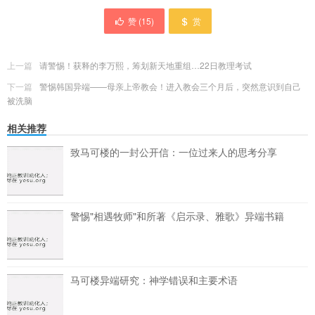
赞 (
15
)
赏
上一篇
请警惕！获释的李万熙，筹划新天地重组…22日教理考试
下一篇
警惕韩国异端——母亲上帝教会！进入教会三个月后，突然意识到自己
被洗脑
相关推荐
致马可楼的一封公开信：一位过来人的思考分享
警惕"相遇牧师"和所著《启示录、雅歌》异端书籍
马可楼异端研究：神学错误和主要术语