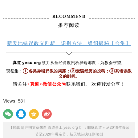
RECOMMEND
推荐阅读
新天地错误教义剖析、识别方法、组织揭秘【合集】
真道 yesu.org
致力从圣经角度剖析异端邪教，为教会守望。
现征集：
①各类异端邪教的揭露；②受骗经历的投稿；③其错误教
义的剖析
。
请关注
<
真道>微信公众号
联系我们。 欢迎转发分享！
Views: 531
【转载 请注明文章来自 真道事工 yesu.org !】：
耶稣真道
»
从2019年母亲
节至2020年母亲节，新天地从疯狂到倾倒