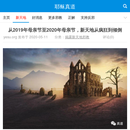
耶稣真道
主页
新天地
好消息
更多邪教
正解
支持反邪
从2019年母亲节至2020年母亲节，新天地从疯狂到倾倒
yesu.org 发布于 2020-05-11
分类：
揭露新天地邪教
评论(0)