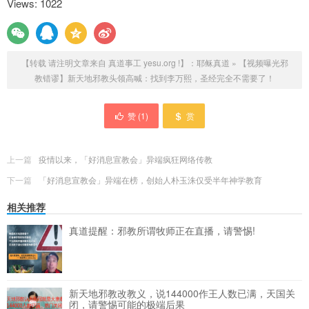
Views: 1022
【转载 请注明文章来自 真道事工 yesu.org !】：
耶稣真道
»
【视频曝光邪
教错谬】新天地邪教头领高喊：找到李万熙，圣经完全不需要了！
赞 (
1
)
赏
上一篇
疫情以来，「好消息宣教会」异端疯狂网络传教
下一篇
「好消息宣教会」异端在榜，创始人朴玉洙仅受半年神学教育
相关推荐
真道提醒：邪教所谓牧师正在直播，请警惕!
新天地邪教改教义，说144000作王人数已满，天国关
闭，请警惕可能的极端后果