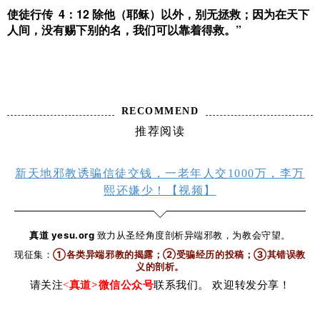
使徒行传 4：12 除他（耶稣）以外，别无拯救；因为在天下
人间，没有赐下别的名，我们可以靠着得救。”
RECOMMEND
推荐阅读
新天地邪教诱骗信徒交钱，一老年人交1000万，李万
熙还嫌少！【视频】
真道 yesu.org
致力从圣经角度剖析异端邪教，为教会守望。
现征集：
①各类异端邪教的揭露；②受骗经历的投稿；③其错误教
义的剖析
。
请关注
<
真道>微信公众号
联系我们。 欢迎转发分享！