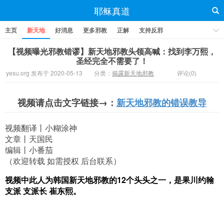
耶稣真道
主页
新天地
好消息
更多邪教
正解
支持反邪
【视频曝光邪教错谬】新天地邪教头领高喊：找到李万熙，
圣经完全不需要了！
yesu.org 发布于 2020-05-13
分类：
揭露新天地邪教
评论(0)
视频请点击文字链接→：
新天地邪教的错误教导
视频翻译丨小糊涂神
文章丨天国民
编辑丨小番茄
（欢迎转载 如需授权 后台联系）
视频中此人为韩国新天地邪教的12个头头之一，是果川约翰
支派 支派长 崔东熙。