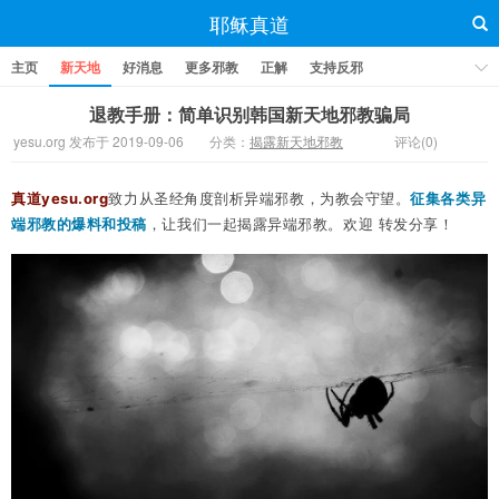
耶稣真道
主页
新天地
好消息
更多邪教
正解
支持反邪
退教手册：简单识别韩国新天地邪教骗局
yesu.org 发布于 2019-09-06
分类：
揭露新天地邪教
评论(0)
真道yesu.org
致力从圣经角度剖析异端邪教，为教会守望。
征集各类异
端邪教的爆料和投
稿
，让我们一起揭露异端邪教。欢迎
转发分享！