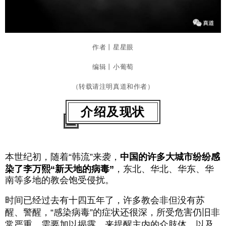
作者丨星星眼
编辑丨小葡萄
（转载请注明真道和作者）
介绍及现状
本世纪初，随着
“
韩流
”
来袭，
中国
的
许多大城市纷纷感
染了李万熙
“
新天地的病毒
”
，东北、华北、华东、华
南等多地的教会饱受侵扰。
时间已经过去有十四五年了，许多教会非但没有苏
醒、警醒，
“
感染病毒
”
的症状还很深，所受危害仍旧非
常严重，需要加以揭露，来提醒主内的众肢体
，以及