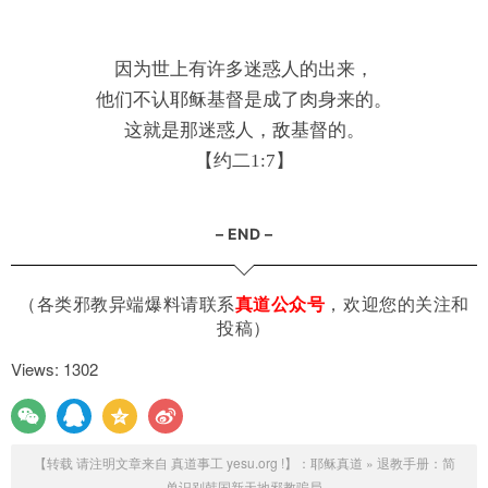
因为世上有许多迷惑人的出来，
他们不认耶稣基督是成了肉身来的。
这就是那迷惑人，敌基督的。
【约二1:7】
– END –
（各类邪教异端爆料请联系
真道公众号
，欢迎您的关注和
投稿）
Views: 1302
【转载 请注明文章来自 真道事工 yesu.org !】：
耶稣真道
»
退教手册：简
单识别韩国新天地邪教骗局