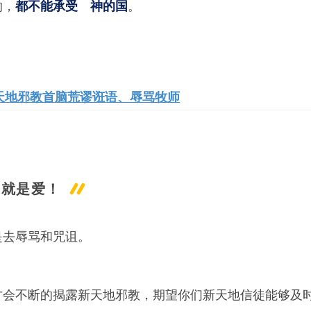
的，
。
都不能承受 神的国
天地邪教首脑荒谬诳语、辱骂牧师
神就是爱！
是去辱骂和咒诅。
才会不断的揭露新天地邪教，期望你们新天地信徒能够及