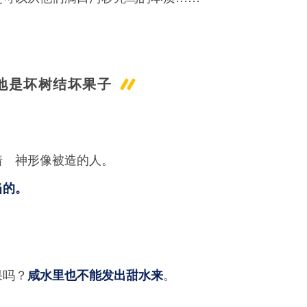
地是坏树结坏果子
着 神形像被造的人。
当的。
果吗？
。
咸水里也不能发出甜水来