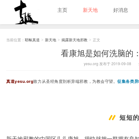
主页
新天地
好消息
耶稣真道
当前位置：
耶稣真道
新天地
揭露新天地邪教
正文
>
>
>
看康旭是如何洗脑的
yesu.org 发布于 2019-09-08
真道yesu.org
致力从圣经角度剖析异端邪教，为教会守望。
征集各类异
短短
新天地邪教的中国区头头康旭，很快就把一群拥有良