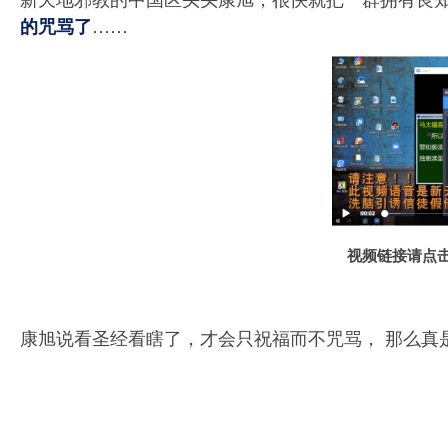
……
的咒骂了
视频链接请点
康旭说看圣经看瞎了，才会只祝福而不咒骂， 那么真