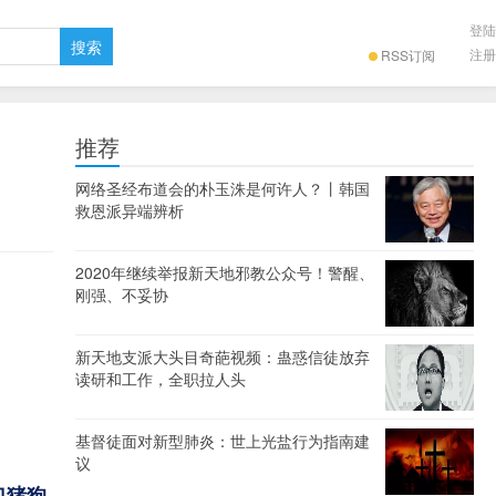
登陆
注册
RSS订阅
推荐
网络圣经布道会的朴玉洙是何许人？丨韩国
救恩派异端辨析
2020年继续举报新天地邪教公众号！警醒、
刚强、不妥协
新天地支派大头目奇葩视频：蛊惑信徒放弃
读研和工作，全职拉人头
基督徒面对新型肺炎：世上光盐行为指南建
议
口猪狗