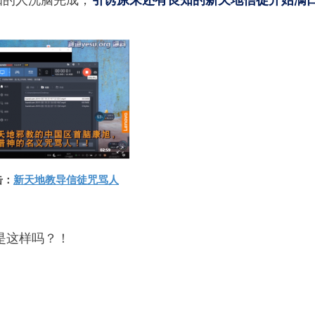
击：
新天地教导信徒咒骂人
是这样吗？！