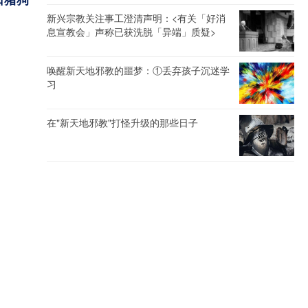
新兴宗教关注事工澄清声明：<有关「好消
息宣教会」声称已获洗脱「异端」质疑>
唤醒新天地邪教的噩梦：①丢弃孩子沉迷学
习
在"新天地邪教"打怪升级的那些日子