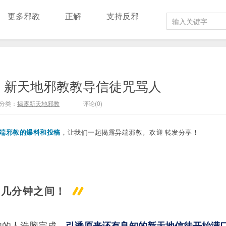
更多邪教
正解
支持反邪
：新天地邪教教导信徒咒骂人
分类：
揭露新天地邪教
评论(0)
端邪教的爆料和投
稿
，让我们一起揭露异端邪教。欢迎
转发分享！
的几分钟之间！
知的人洗脑完成，
引诱原来还有良知的新天地信徒开始满