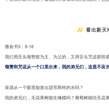
看出新天
雅各书3：
9-18
我们用舌头颂赞那为主、为父的，又用舌头咒诅那照
颂赞和咒诅从一个口里出来，我的弟兄们，这是不应
泉源从一个眼里能发出甜苦两样的水吗？
我的弟兄们，无花果树能生橄榄吗？葡萄树能结无花