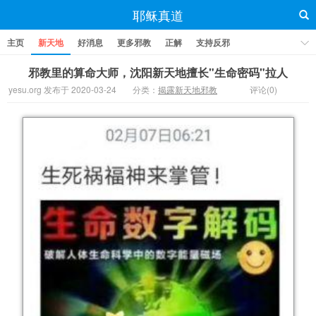
耶稣真道
主页
新天地
好消息
更多邪教
正解
支持反邪
邪教里的算命大师，沈阳新天地擅长"生命密码"拉人
yesu.org 发布于 2020-03-24
分类：
揭露新天地邪教
评论(0)