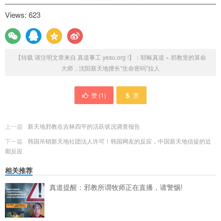
Views: 623
【转载 请注明文章来自 真道事工 yesu.org !】：
耶稣真道
»
邪教里的算命
大师，沈阳新天地擅长"生命密码"拉人
赞 (
1
)
赏
上一篇
新天地邪教在吉林四平的活跃状况调查报告
下一篇
韩国吊销新天地社团法人许可！韩国网友的反应，中国新天地信徒的近
期反应
相关推荐
真道提醒：邪教所谓牧师正在直播，请警惕!