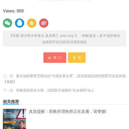
Views: 669
【转载 请注明文章来自 真道事工 yesu.org !】：
耶稣真道
»
新天地邪教在
吉林四平的活跃状况调查报告
赞 (
1
)
赏
上一篇
新天地邪教李万熙自封“中国名誉主席”，还说美国总统特朗普写信支持他
【视频】
下一篇
邪教里的算命大师，沈阳新天地擅长"生命密码"拉人
相关推荐
真道提醒：邪教所谓牧师正在直播，请警惕!