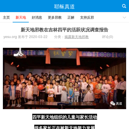
耶稣真道
主页
新天地
好消息
更多邪教
正解
支持反邪
新天地邪教在吉林四平的活跃状况调查报告
yesu.org 发布于 2020-03-22
分类：
揭露新天地邪教
评论(0)
四平新天地组织的儿童与家长活动
很多家长正在被新天地努力发展