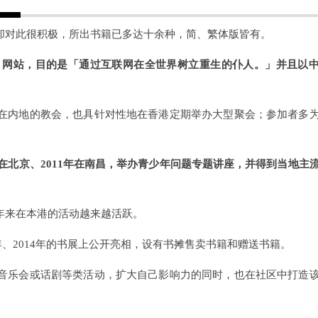
却对此很积极，所出书籍已多达十余种，简、繁体版皆有。
」网站，目的是「通过互联网在全世界树立重生的仆人。」并且以
在内地的教会，也具针对性地在香港定期举办大型聚会；参加者多
在北京、2011年在南昌，举办青少年问题专题讲座，并得到当地主
年来在本港的活动越来越活跃。
年、2014年的书展上公开亮相，设有书摊售卖书籍和赠送书籍。
音乐会或话剧等类活动，扩大自己影响力的同时，也在社区中打造