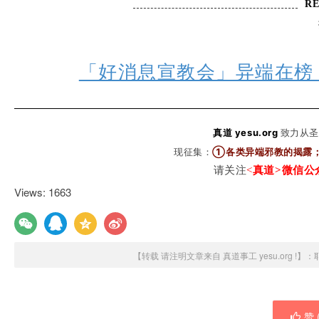
R
39 朴玉洙：《两种信仰》（香港：好消息香港教会出版部，2011)，页75。
40 朴玉洙：《罪得赦免重生的秘密》，页33。
「好消息宣教会」异端在榜
41 〈玛哈念网络神学院招生信息〉，《MAHANAIM网》；< http://www
mahanaim.org/cn/ >（2014年1月16日下载）。
42 〈学院简介〉，《玛哈念网络神学院网》；
真道 yesu.org
致力从圣
现征集：
①各类异端邪教的揭露
<http://www.fuyinjiayuan.com/>（2014年1月16日下载）。
请关注
<
真道>微信公
Views: 1663
43 〈新兴教派动向：韩国异端「好消息宣教会」现香港〉，《新兴宗教
组网》；<http://www.cgner.org/index.php/cultactivity/117-2012-02-14-03-24
（2014年1月20日下载）。
【转载 请注明文章来自 真道事工 yesu.org !】：
44 〈解决青少年心理问题 教会孩子如何自控〉，《中国青年网》；<http://n
youth.cn/gn/200912/t20091215_1111258.htm>（2014年1月15日下载）。
赞 