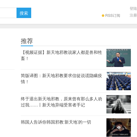
登陆
注册
RSS订阅
推荐
【视频证据】新天地邪教说家人都是兽和牲
畜！
简版译图：新天地邪教要求信徒说谎隐瞒疫
情！
终于退出新天地邪教，原来曾有那么多人劝
过我……丨新天地异端受害者手记
韩国人告诉你韩国邪教‘新天地’的一切