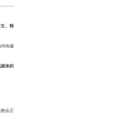
中文、韩
为内地偏
流媒体的
该教会正