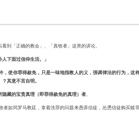
。
以看到「正确的教会」、「真牧者」这类的讲论。
仆人下面过信仰生活。」
许，使你罪得赦免，只是一味地指教人的义，强调律法的行为，这
」？其意不言自明。
所隐藏的宝贵真理（即罪得赦免的真理）者
。
牧者如同罗马教廷，拿着洗罪的问题来愚弄信徒，怂恿信徒购买赎