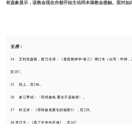
有迹象显示，该教会现在亦都开始主动同本港教会接触。面对如
引用：
34 艾利克森着，蔡万生译：《基督教神学•卷三》增订本（台湾：华神，2
页187。
35 同上，页196。
36 参江季祯：〈罪得赦免 重生不是秘密〉。
37 朴玉洙：《罪得赦免重生的秘密1》，页228。
38 李汉圭：《爲了失丧的灵魂》，页167。