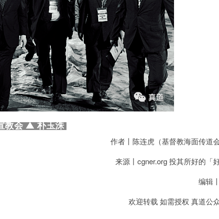
宣教会
▲
朴玉洙
作者丨陈连虎（基督教海面传道
来源丨cgner.org 投其所好的
编辑
欢迎转载 如需授权 真道公