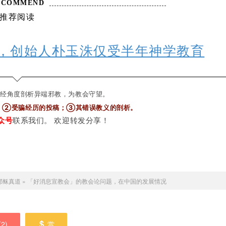
ECOMMEND
推荐阅读
，创始人朴玉洙仅受半年神学教育
.
经角度剖析异端邪教，为教会守望。
；②受骗经历的投稿；③其错误教义的剖析
。
众号
联系我们。 欢迎转发分享！
关注小
-17>
耶稣真道
»
「好消息宣教会」的教会论问题，在中国的发展情况
ews.
(
2
)
赏