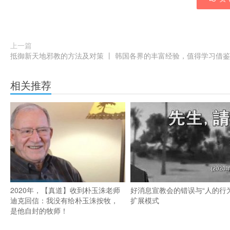
45 〈教育孩子要一点一点改变他〉，《南昌新闻网》；<http://www.ncnews
cn/ncxw/wtxw/t20111214_806857.htm>（2014年1月15日下载）。
上一篇
抵御新天地邪教的方法及对策 丨 韩国各界的丰富经验，值得学习借鉴
相关推荐
2020年，【真道】收到朴玉洙老师
好消息宣教会的错误与“人的行为
迪克回信：我没有给朴玉洙按牧，
扩展模式
是他自封的牧师！