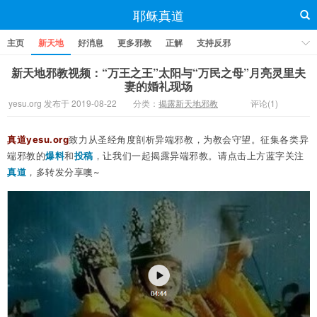
耶稣真道
主页
新天地
好消息
更多邪教
正解
支持反邪
新天地邪教视频：“万王之王”太阳与“万民之母”月亮灵里夫
妻的婚礼现场
yesu.org 发布于 2019-08-22
分类：
揭露新天地邪教
评论(1)
真道yesu.org
致力从圣经角度剖析异端邪教，为教会守望。
征集各类异
端邪教的
爆料
和
投稿
，让我们一起揭露异端邪教。请点击上方蓝字关注
真道
，多转发分享噢~