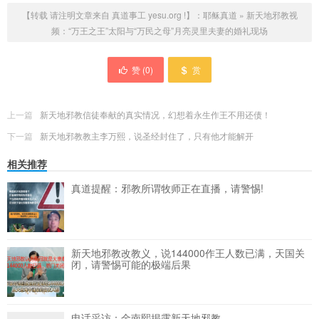
【转载 请注明文章来自 真道事工 yesu.org !】：
耶稣真道
»
新天地邪教视
频：“万王之王”太阳与“万民之母”月亮灵里夫妻的婚礼现场
赞 (
0
)
赏
上一篇
新天地邪教信徒奉献的真实情况，幻想着永生作王不用还债！
下一篇
新天地邪教教主李万熙，说圣经封住了，只有他才能解开
相关推荐
真道提醒：邪教所谓牧师正在直播，请警惕!
新天地邪教改教义，说144000作王人数已满，天国关
闭，请警惕可能的极端后果
电话采访：金南熙揭露新天地邪教