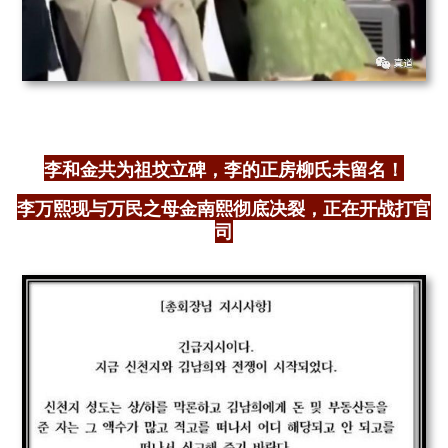
李和金共为祖坟立碑，李的正房柳氏未留名！
李万熙现与万民之母金南熙彻底决裂，正在开战打官
司