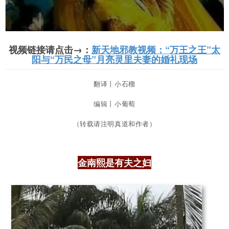
视频链接请点击→：
新天地邪教视频：“万王之王”太
阳与“万民之母”月亮灵里夫妻的婚礼现场
翻译
丨
小石榴
编辑丨小葡萄
（转载请注明真道和作者）
金南熙是有夫之妇