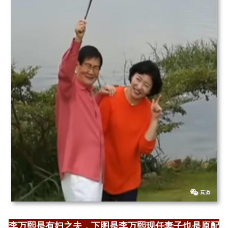
李万熙是有妇之夫，下图是李万熙现任妻子也是原配