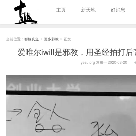
主页
新天地
好消息
耶稣真道
当前位置：
耶稣真道
更多邪教
正文
>
>
爱唯尔iwill是邪教，用圣经拍
yesu.org 发布于 2020-03-20