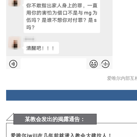
爱唯尔内部互相指
某教会发出的揭露通告：
爱唯尔iwill在几年前就潜入教会大肆拉人！