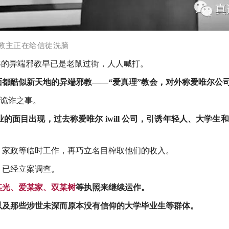
教主正在给信徒洗脑
年的异端邪教早已是老鼠过街，人人喊打。
都酷似新天地的异端邪教——“爱真理”教会，对外称爱唯尔公
行诡诈之事。
目出现，过去称爱唯尔 iwill 公司，
引诱年轻人、大学生和
、家政等临时工作，再
巧立名目榨取他们的收入。
，已经立案调查。
某光、爱某家、双某树
等执照来继续运作。
以及那些涉世未深而原本没有信仰的大学毕业生等群体。