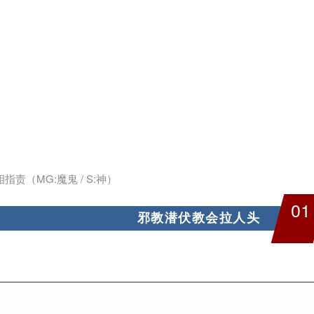
责（MG:魔鬼 / S:神）
01
邪教潜伏教会拉人头