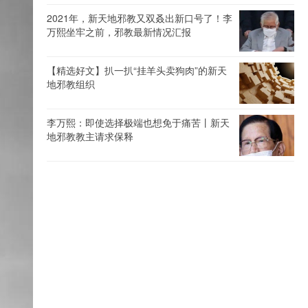
2021年，新天地邪教又双叒出新口号了！李
万熙坐牢之前，邪教最新情况汇报
【精选好文】扒一扒“挂羊头卖狗肉”的新天
地邪教组织
李万熙：即使选择极端也想免于痛苦丨新天
地邪教教主请求保释