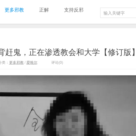
更多邪教
正解
支持反邪
打后背赶鬼，正在渗透教会和大学【修订版
分类：
更多邪教
/
爱唯尔
评论(0)