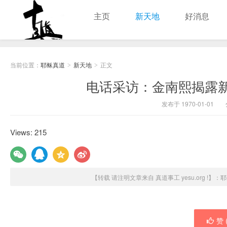
主页
新天地
好消息
耶稣真道
当前位置：
耶稣真道
新天地
正文
>
>
电话采访：金南熙揭露
发布于 1970-01-01
Views: 215
【转载 请注明文章来自 真道事工 yesu.org !】：
耶
赞 