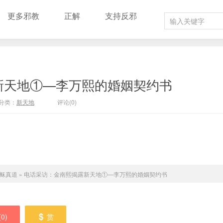
更多邪教
正解
支持反邪
新天地①—李万熙的婚姻契约书
分类：
新天地
评论(0)
稣真道
»
电话采访：金南熙揭露新天地①—李万熙的婚姻契约书
(
0
)
赏