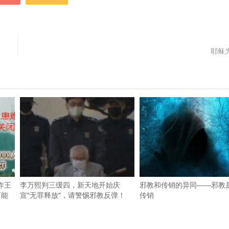
耶稣
作王
李万熙判三缓四，新天地开始庆
邪教和传销的异同——邪教
可能
宣"无罪释放"，请警惕邪教反弹！
传销