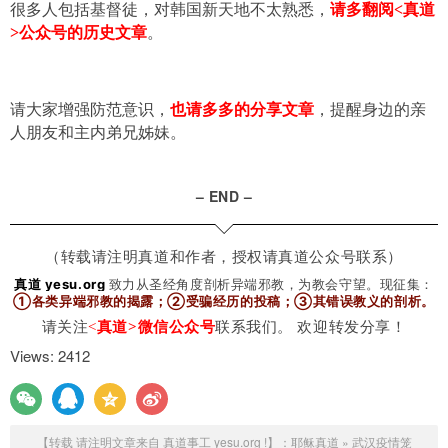
很多人包括基督徒，对韩国新天地不太熟悉，
请多翻阅<真道
>公众号的历史文章
。
请大家增强防范意识，
也请多多的分享文章
，提醒身边的亲
人朋友和主内弟兄姊妹。
– END –
（转载请注明真道和作者，授权请真道公众号联系）
真道 yesu.org
致力从圣经角度剖析异端邪教，为教会守望。
现征集：
①各类异端邪教的揭露；②受骗经历的投稿；③其错误教义的剖析
。
请关注
<
真道>微信公众号
联系我们。 欢迎转发分享！
Views: 2412
【转载 请注明文章来自 真道事工 yesu.org !】：
耶稣真道
»
武汉疫情笼