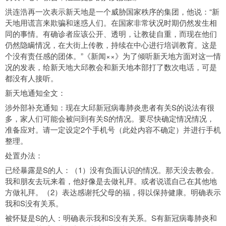
洪连浩再一次表示新天地是一个威胁国家秩序的集团，他说：“新
天地用谎言来欺骗和迷惑人们。在国家非常状况时期仍然发生相
同的事情。有确诊者应该公开、透明，让教徒自重，而现在他们
仍然隐瞒情况，在大街上传教，持续在中心进行培训教育。这是
个没有责任感的团体。”《新闻××》为了倾听新天地方面对这一情
况的发表，给新天地大邱教会和新天地本部打了数次电话，可是
都没有人接听。
新天地通知
全文：
涉外部补充通知：现在大邱新冠病毒肺炎患者有关S的说法有很
多，家人们可能会被问到有关S的情况。要尽快确定情况情况，
准备应对。请一定设定2个手机号（此处内容不确定）并进行手机
整理。
处置办法：
已经暴露是S的人：（1）没有负面认识的情况。那天没去教会。
我和朋友去玩来着，他好像是去做礼拜。或者说谎自己在其他地
方做礼拜。（2）表达感谢托父母的福，得以保持健康。明确表示
我和S没有关系。
被怀疑是S的人：明确表示我和S没有关系。S有新冠病毒肺炎和