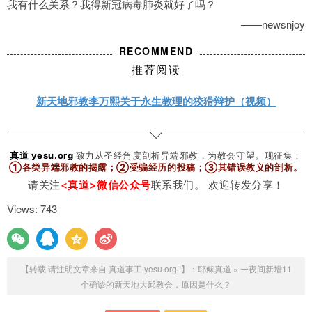
我有什么关系？我得新冠病毒肺炎就好了吗？
——newsnjoy
RECOMMEND
推荐阅读
新天地邪教李万熙关于永生教理的狡猾辩护（视频）
真道 yesu.org
致力从圣经角度剖析异端邪教，为教会守望。
现征集：
①各类异端邪教的揭露；②受骗经历的投稿；③其错误教义的剖析
。
请关注
<
真道>微信公众号
联系我们。 欢迎转发分享！
Views: 743
【转载 请注明文章来自 真道事工 yesu.org !】：
耶稣真道
»
​一夜间新增11
个确诊的新天地大邱教会，原因是什么？