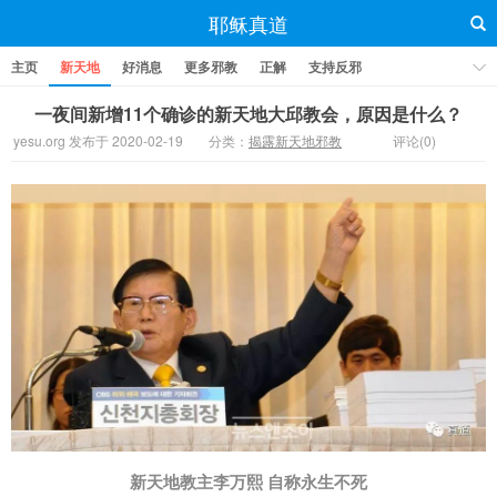
耶稣真道
主页
新天地
好消息
更多邪教
正解
支持反邪
​一夜间新增11个确诊的新天地大邱教会，原因是什么？
yesu.org 发布于 2020-02-19
分类：
揭露新天地邪教
评论(0)
新天地教主李万熙 自称永生不死