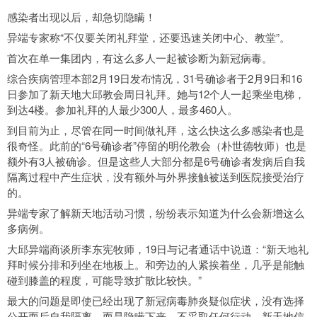
感染者出现以后，却急切隐瞒！
异端专家称“不仅要关闭礼拜堂，还要迅速关闭中心、教堂”。
首次在单一集团内，有这么多人一起被诊断为新冠病毒。
综合疾病管理本部2月19日发布情况，31号确诊者于2月9日和16
日参加了新天地大邱教会周日礼拜。她与12个人一起乘坐电梯，
到达4楼。参加礼拜的人最少300人，最多460人。
到目前为止，尽管在同一时间做礼拜，这么快这么多感染者也是
很奇怪。此前的“6号确诊者”停留的明伦教会（朴世德牧师）也是
额外有3人被确诊。但是这些人大部分都是6号确诊者发病后自我
隔离过程中产生症状，没有额外与外界接触被送到医院接受治疗
的。
异端专家了解新天地活动习惯，纷纷表示知道为什么会新增这么
多病例。
大邱异端商谈所李东宪牧师，19日与记者通话中说道：“新天地礼
拜时候分排和列坐在地板上。和旁边的人紧挨着坐，几乎是能触
碰到膝盖的程度，可能导致扩散比较快。”
最大的问题是即使已经出现了新冠病毒肺炎疑似症状，没有选择
公开而后自我隔离，而是隐瞒下来，不采取任何行动。新天地信