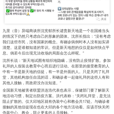
九里（音）异端商谈所沈宪郁所长谴责新天地是一个在国难当头
的情况下仍然只考虑自己的形象的团体。沈所长指出：“没有考虑
我们这些市民，没有国家的概念。有确诊病例时本人没有如实讲
清楚。这是谁都知道的常识。但是新天地想的仅仅是如何快点平
息。倘若今后出现无法收场的局面会怎么样呢。”
沈所长说：“新天地试图有组织地隐瞒，没有防止疫情扩散。参加
礼拜的人假装去教育中心而后进行活动。在那里的接受教育的人
中有一半是新天地的信徒，有一半是外面的人。只是关闭了礼拜
堂，其他机构放任自流的话，和确诊者一起做礼拜的这些人有和
其他人接触，而政府没办法知道。”
全国新天地被害者联盟洪连浩代表也表示，保健部门要了解新天
地活动习惯，制定出防疫方案。洪代表称：“关闭礼拜堂，是无法
阻止扩散的。仅大邱地区就有伪装中心和教会共17处。与确诊者
接触的其他信徒现在也在大邱的各个地方活动着。应该尽快关闭
伪装中心、教会，阻止更多的人员接触。”