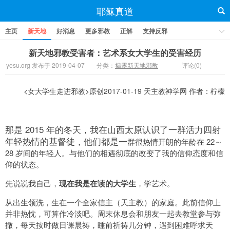
耶稣真道
主页
新天地
好消息
更多邪教
正解
支持反邪
新天地邪教受害者：艺术系女大学生的受害经历
yesu.org 发布于 2019-04-07
分类：
揭露新天地邪教
评论(0)
<女大学生走进邪教>原创2017-01-19 天主教神学网 作者：柠檬
那是 2015 年的冬天，我在山西太原认识了一群活力四射
年轻热情的基督徒，他们都是一
群很热情开朗的年龄在 22～
28 岁间的年轻人。与他们的相遇彻底的改变了我的信仰态度和信
仰的状态。
先说说我自己，
现在我是在读的大学生
，学艺术。
从出生领洗，生在一个全家信主（天主教）的家庭。此前信仰上
并非热忱，可算作冷淡吧。周末休息会和朋友一起去教堂参与弥
撒，每天按时做日课晨祷，睡前祈祷几分钟，遇到困难呼求天