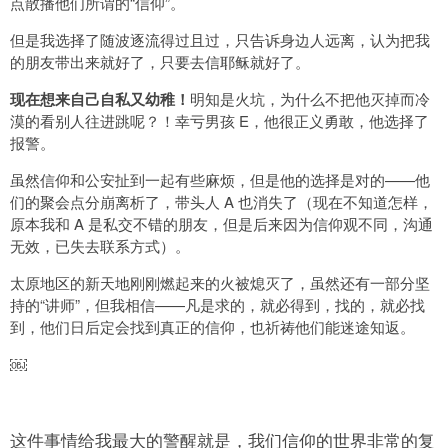
点散播他们所谓的“信仰”。
但是我选择了随波逐流得过且过，只告诉身边人远离，认为把我
的朋友带出来就好了，只要去信耶稣就好了。
现在想来自己自私又幼稚！
明知是火坑，为什么不把他灭掉而冷
漠的看别人往进跳呢？！幸亏男孩 E，他很正义勇敢，他选择了
报警。
虽然信仰和公安扯到一起有些麻烦，但是他的选择是对的——他
们的聚会点分崩离析了，带头人 A 也消失了（现在不知道怎样，
原本我和 A 是私交不错的朋友，但是后来因为信仰观不同，沟通
无效，已失去联系方式）。
太原地区的新天地刚刚燃起来的火被熄灭了，虽然还有一部分坚
持的“讲师”，但我相信——凡是求的，就必得到，找的，就必找
到，他们日后定会找到真正的信仰，也祈祷他们能迷途知返。
￼
这件事情给我最大的警醒就是，我们信仰的世界非常的复