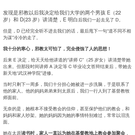
发现是邪教以后我决定给我们大学的两个男孩 E（22
岁）和 D(23 岁）讲清楚，E 明白
后我们一起去见了 D。
但是，D 已经完全听不进去我们的话，最后甩下一句“道不同不相
为谋”冷冷的走了。
我十分的寒心，邪教太可怕了，完全侵蚀了人的思想！
后来 E 决定，给天天给他讲道的“讲师 C”（25 岁女）讲清楚带她
出来。但那段时间讲师 A 决定等 C 毕业论文答辩结束后，带她去
新天地“武汉神学院”进修。
当时只剩下一周多，我们十分担心她被进一步洗脑，于是联系了
他的家人。他的妈妈弟弟来到太原后，我们一行人到了基督教牧
师面前。
无奈的是，她根本不接受教会的信仰，甚至保护他们的教会，和
妈妈和家人吵架。她的妈妈因为她的事情特别难过，常常以泪洗
面。
她在太原
读书时，家人一直以为她在基督教地上教会参加聚会
，