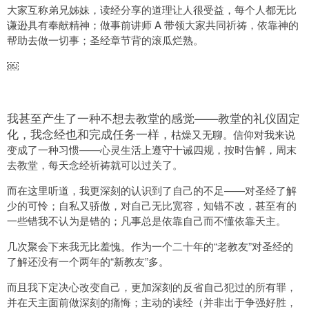
大家互称弟兄姊妹，读经分享的道理让人很受益，每个人都无比
谦逊具有奉献精神；做事前讲师 A 带领大家共同祈祷，依靠神的
帮助去做一切事；圣经章节背的滚瓜烂熟。
￼
我甚至产生了一种不想去教堂的感觉——教堂的礼仪固定
化，我念经也和完成任务一样，
枯燥又无聊。信仰对我来说
变成了一种习惯——心灵生活上遵守十诫四规，按时告解，周末
去教堂，每天念经祈祷就可以过关了。
而在这里听道，我更深刻的认识到了自己的不足——对圣经了解
少的可怜；自私又骄傲，对自己无比宽容，知错不改，甚至有的
一些错我不认为是错的；凡事总是依靠自己而不懂依靠天主。
几次聚会下来我无比羞愧。作为一个二十年的“老教友”对圣经的
了解还没有一个两年的“新教友”多。
而且我下定决心改变自己，更加深刻的反省自己犯过的所有罪，
并在天主面前做深刻的痛悔；主动的读经（并非出于争强好胜，