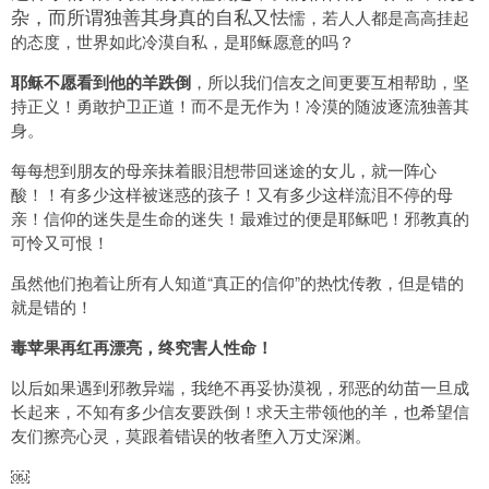
杂，而所谓独善其身真的自私又怯
懦，若人人都是高高挂起
的态度，世界如此冷漠自私，是耶稣愿意的吗？
耶稣不愿看到他的羊跌倒
，所以我们信友之间更要互相帮助，坚
持正义！勇敢护卫正道！而不是无作为！冷漠的随波逐流独善其
身。
每每想到朋友的母亲抹着眼泪想带回迷途的女儿，就一阵心
酸！！有多少这样被迷惑的孩子！又有多少这样流泪不停的母
亲！信仰的迷失是生命的迷失！最难过的便是耶稣吧！邪教真的
可怜又可恨！
虽然他们抱着让所有人知道“真正的信仰”的热忱传教，但是错的
就是错的！
毒苹果再红再漂亮，终究害人性命！
以后如果遇到邪教异端，我绝不再妥协漠视，邪恶的幼苗一旦成
长起来，不知有多少信友要跌倒！求天主带领他的羊，也希望信
友们擦亮心灵，莫跟着错误的牧者堕入万丈深渊。
￼