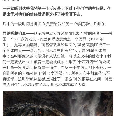
一开始听到这些我的第一个反应是：不对！他们讲的有问题。但
是出于对他们的信任我还是选择了接着听下去。
后来的一段时间是讲师 A 负责给我和另一个学院学生 D讲道。
而越听越狗血
——默示录中驾云降来的“他”成了“神的使者”——韩
国一个 86 岁的老头（此处称呼故意为之）李万熙（1931 年
生），是再来的耶稣。而基督教圣经里面的“圣灵保惠师”成了一
个具体的人——李万熙；启示录中所有的“云，兽”都是具体的
事；当时耶稣来的时候没有人认出祂，所以这次神的使者来了我
们一定要认出来！预言一定会成就的！集齐“十四万四千“信众就
开启第一次复活，这就是千禧年，在这一千年内人都不会死，一
直到所有的人都相信了“神（李万熙）”，所有人心中就都圣洁不
再犯罪，这时罪就从世界上消除了，那么“神的帐幕在人间，神要
与人同住”，地球没有了罪，那么地球就成了天堂。