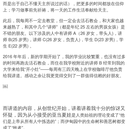
而是出于自己不懂天主所说过的话），把更多的时间都放在信仰
上；学习做事前先祈祷，将一天的工作生活奉献给天主。
此后，我每周不一定去教堂，但一定会去活石教会，和大家也越
来越熟了，和其中几个“讲师”（都是年纪 25 左右的男孩女孩）是
不错的朋友。以下涉及的人中有讲师 A（26 岁女，带头人)，讲
师 B(25 岁男)，讲师 C(26 岁女，负责人)，学生 D(23 岁男)，学
生 E(22 岁男) 。
2016 年年后，新的学期开始了，我的学业比较繁重，也没有过多
的时间再跑去活石教会，而住在我学校附近的讲师 B 经常到我的
大学来给我“开小灶”——每周有三四天晚上在学校咖啡厅他负责
给我讲道。感动之余让我更觉得交到了一群值得信赖的好朋友。
￼
而讲道的内容，从创世纪开始，讲着讲着我十分的惊讶又
怀疑，因为从小接受的亚当夏娃
是人类始祖的理论变成了“他
们是上帝从所有人中拣选的”；而伊甸园中的生命树和善恶树都变
成了“牧者”。