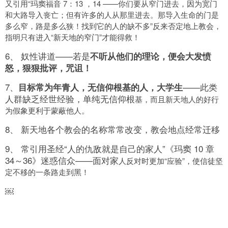
又引用“玛窦福音 7：13 ，14 ——你们要从窄门进去，因为宽门
和大路导入丧亡；但有许多的人从那里进去。那导入生命的门是
多么窄，路是多么狭！找到它的人的缺不多”反来否定地上教会，
指明只有进入“新天地的窄门”才能得救！
6、 奴性讲道——若是
不听从他们的理论，便会大发愤
怒，狠狠批评，咒诅！
7、
——此类
目标常为年青人，无信仰根基的人，
大学生
人群缺乏经世经验，单纯无信仰根
基，而且新天地人的好行
为假象更利于蒙蔽他人。
8、 新天地各个教会的名称常常改变，教会地点经常迁移
9、 常引用圣经“人的仇敌就是自己的家人”《玛窦 10 章
34～36》迷惑信众——面对家
人反对时更加“应验”，使信徒坚
定不移的一条路走到黑！
￼