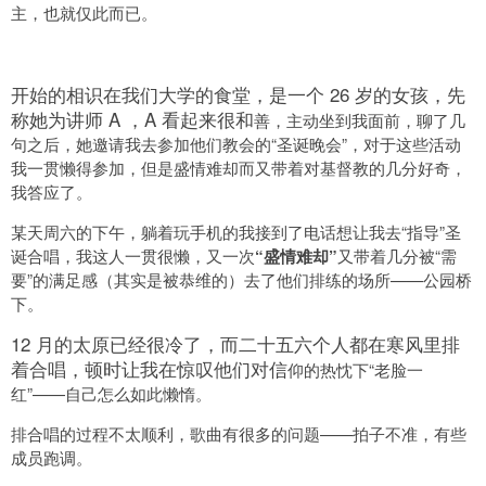
主，也就仅此而已。
开始的相识在我们大学的食堂，是一个 26 岁的女孩，先
称她为讲师 A ，A 看起来很和
善，主动坐到我面前，聊了几
句之后，她邀请我去参加他们教会的“圣诞晚会”，对于这些活动
我一贯懒得参加，但是盛情难却而又带着对基督教的几分好奇，
我答应了。
某天周六的下午，躺着玩手机的我接到了电话想让我去“指导”圣
诞合唱，我这人一贯很懒，又一次
“盛情难却”
又带着几分被“需
要”的满足感（其实是被恭维的）去了他们排练的场所——公园桥
下。
12 月的太原已经很冷了，而二十五六个人都在寒风里排
着合唱，顿时让我在惊叹他们对信
仰的热忱下“老脸一
红”——自己怎么如此懒惰。
排合唱的过程不太顺利，歌曲有很多的问题——拍子不准，有些
成员跑调。