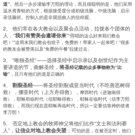
道”
。然后一步步灌输李万熙的理论，而且很聪明的是，他们采用
温水煮青蛙的方式，根据接受度分成初级洗脑，中级洗脑，启示
录洗脑班。控制人的是非观扭曲人的信仰观。
2、 他们常在各大教会以及聚会点活动，拉拢各个团体的
人，“
”“你
我们有赞美会邀请你来
唱的这么好来我们教会
吧！”“这周末我们教会包饺子，免费的！带家人一起来吧！”很多
的教友会被赞美以及“免费的午餐”拉拢过去。
3、 “唯独圣经”——选择圣经中启示录以及创世纪作为主
要讲道的节，曲解圣经，
将圣
经记载的众多事物称为“比
喻”
，且只有他们的道是正确的
4、
——将圣经割裂成亚当时代（不吃善恶树得
割裂圣经
救），挪亚时代（上方舟得救），
摩西时代（进迦南得
救），耶稣初临时代（信耶稣得救），耶稣在临时代（信李万熙
得救），而我们现在是耶稣再临时代，所以一定要信靠神的使者
李万熙！
5、 否定地上教会的牧师神父将他们比作“文士和法利赛
人”，
；可
让信众对地上教会失望
怕的是，在被否定时，他们