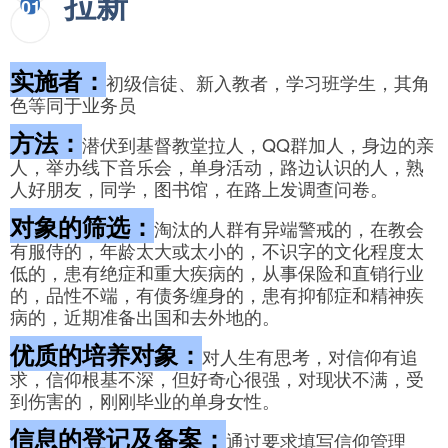
拉新
01
实施者：
初级信徒、新入教者，学习班学生，其角
色等同于业务员
方法：
潜伏到基督教堂拉人，QQ群加人，身边的亲
人，举办线下音乐会，单身活动，路边认识的人，熟
人好朋友，同学，图书馆，在路上发调查问卷。
对象的筛选：
淘汰的人群有异端警戒的，在教会
有服侍的，年龄太大或太小的，不识字的文化程度太
低的，患有绝症和重大疾病的，从事保险和直销行业
的，品性不端，有债务缠身的，患有抑郁症和精神疾
病的，近期准备出国和去外地的。
优质的培养对象：
对人生有思考，对信仰有追
求，信仰根基不深，但好奇心很强，对现状不满，受
到伤害的，刚刚毕业的单身女性。
信息的登记及备案：
通过要求填写信仰管理