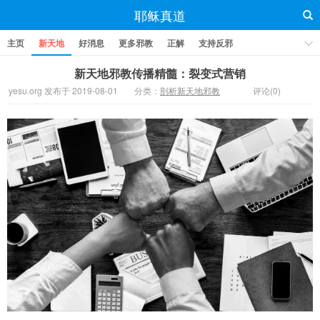
耶稣真道
主页
新天地
好消息
更多邪教
正解
支持反邪
新天地邪教传播精髓：裂变式营销
yesu.org 发布于 2019-08-01
分类：
剖析新天地邪教
评论(0)