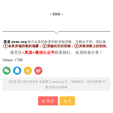
– END –
真道 yesu.org
致力从圣经角度剖析异端邪教，为教会守望。
现征集：
①各类异端邪教的揭露；②受骗经历的投稿；③其错误教义的剖析
。
请关注
<
真道>微信公众号
联系我们。 欢迎转发分享！
Views: 1788
【转载 请注明文章来自 真道事工 yesu.org !】：
耶稣真道
»
新天地邪教“护
教”经典台词辨析
赞 (
2
)
赏