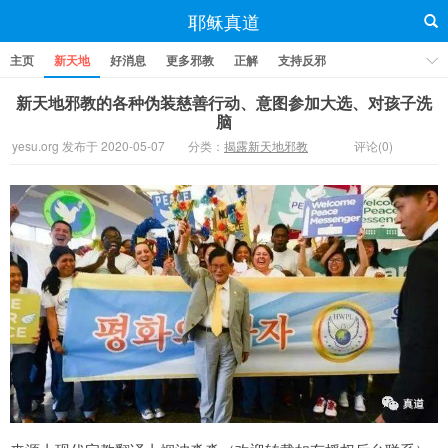
耶稣真道
主页
新天地
好消息
更多邪教
正解
支持反邪
新天地邪教的各种伪装慈善行动、意图参加大选、对孩子洗
脑
yesu.org 发布于 2020-05-07
分类：
揭露新天地邪教
评论(0)