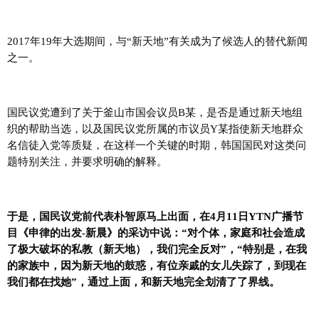
2017年19年大选期间，与“新天地”有关成为了候选人的替代新闻
之一。
国民议党遭到了关于釜山市国会议员B某，是否是通过新天地组
织的帮助当选，以及国民议党所属的市议员Y某指使新天地群众
名信徒入党等质疑，在这样一个关键的时期，韩国国民对这类问
题特别关注，并要求明确的解释。
于是，国民议党前代表朴智原马上出面，在4月11日YTN广播节
目《申律的出发-新晨》的采访中说：“对个体，家庭和社会造成
了极大破坏的私教（新天地），我们完全反对”，“特别是，在我
的家族中，因为新天地的鼓惑，有位亲戚的女儿失踪了，到现在
我们都在找她”，通过上面，和新天地完全划清了了界线。