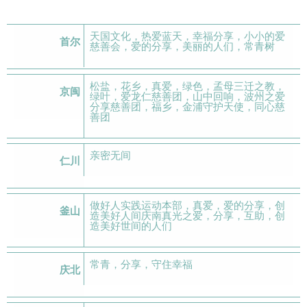
天国文化，热爱蓝天，幸福分享，小小的爱
首尔
慈善会，爱的分享，美丽的人们，常青树
松盐，花乡，真爱，绿色，孟母三迁之教，
京闽
绿叶，爱龙仁慈善团，山中回响，波州之爱
分享慈善团，福乡，金浦守护天使，同心慈
善团
亲密无间
仁川
做好人实践运动本部，真爱，爱的分享，创
釜山
造美好人间庆南真光之爱，分享，互助，创
造美好世间的人们
常青，分享，守住幸福
庆北