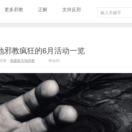
更多邪教
正解
支持反邪
地邪教疯狂的6月活动一览
分类：
揭露新天地邪教
评论(0)