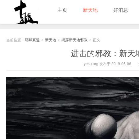
主页
新天地
好消息
耶稣真道
当前位置：
耶稣真道
新天地
揭露新天地邪教
正文
>
>
>
进击的邪教：新天
yesu.org 发布于 2019-06-08