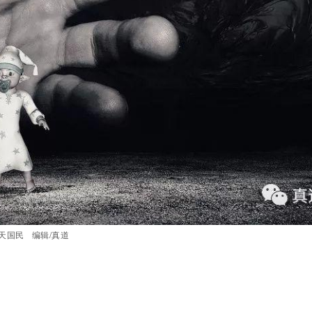
/天国民
编辑/真道