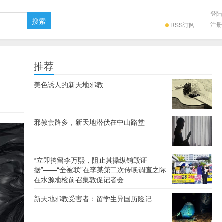
登陆
注册
RSS订阅
推荐
美色诱人的新天地邪教
邪教套路多，新天地潜伏在中山路堂
“立即拘留李万熙，阻止其操纵销毁证
据”——“全被联”在李某第二次传唤调查之际
在水源地检前召集敦促记者会
新天地邪教受害者：留学生异国历险记