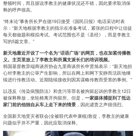
整顿时间，而且据说李教主的健康状况还不错，因此要求取消保
释的呼声很高。
“终末论”事务所长尹在德19日接受《国民日报》电话采访时表
示：“新天地根据李教主的指示在准备考试，紧张的日程中让信徒
每天都做题和模拟考试。考试范围也不是《圣经》，而是李教主
写的5篇文章。”
新天地最近开设了一个名为“话语广场”的网页，也在加紧传播教
义。主页里放上了李教主和所属支派长们的培训视频。
韩国基督教异端商谈所协会九里商谈所长申贤旭表示：“新天地担
心对李教主的公审产生影响，所以在网上和网下安静而活跃地继
续进行传教活动。近期陆续接收到因其谋略传教而受害的事例。”
以违反《传染病预防法》和贪污等罪名被拘留起诉的李教主12日
被保释释放，坐轮椅离开拘留所。但是，
一家媒体捕捉到了抵达
家门前的他独自从车上走下来的情景
，因此谴责之声很强烈。
全国新天地受灾者联会(全被联代表申康植)敦促，李教主的健康
问题似乎并不严重，因此应取消保释。