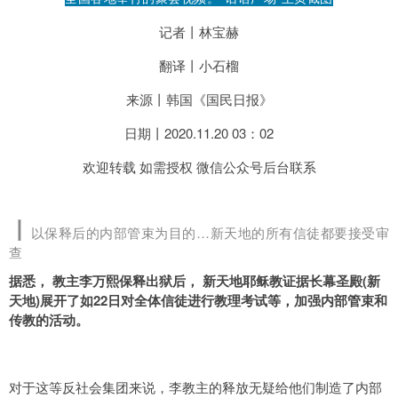
记者丨林宝赫
翻译丨小石榴
来源丨韩国《国民日报》
日期丨2020.11.20 03：02
欢迎转载 如需授权 微信公众号后台联系
丨
以保释后的内部管束为目的…新天地的所有信徒都要接受审
查
据悉， 教主李万熙保释出狱后， 新天地耶稣教证据长幕圣殿(新
天地)展开了如22日对全体信徒进行教理考试等，加强内部管束和
传教的活动。
对于这等反社会集团来说，李教主的释放无疑给他们制造了内部