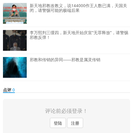
新天地邪教改教义，说144000作王人数已满，天国关
하게 대처하는 것 같다”면서 “오는 30일로 예정된 신천
闭，请警惕可能的极端后果
지 대구집단의 결심 공판이 이 교주의 공판에 어떤 영향
을 미칠지 주시할 필요가 있다”고 말했다.
임보혁 기자
李万熙判三缓四，新天地开始庆宣"无罪释放"，请警惕
邪教反弹！
邪教和传销的异同——邪教是属灵传销
点评
0
评论前必须登录！
登陆
注册