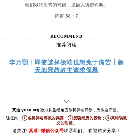
他们瞅准射箭的时候，愿箭头彷佛砍断。
를 치르게 하고 있다”면서 “시험 범위도 성경이 아닌 이 교
주가 쓴 글 5편”이라고 밝혔다.
诗篇
58：
7
신천지는 최근 ‘말씀광장’이라는 홈페이지를 개설하고 교
리 전파에도 박차를 가하고 있다. 홈페이지에는 이 교주
와 소속 지파장들의 교육 영상이 담겼다.
RECOMMEND
推荐阅读
신현욱 한국기독교이단상담소협회 구리상담소장은 “신
천지는 이 교주의 재판에 영향을 미칠까 싶어 온·오프라
인에서 조용하면서도 활발하게 포교 활동을 계속한
李万熙：即使选择极端也想免于痛苦丨新
다”며 “모략 전도로 인한 피해 사례가 계속 접수되고 있
天地邪教教主请求保释
다”고 전했다.
감염병예방법 위반과 횡령 등의 혐의로 구속 기소
된 이 교주는 지난 12일 보석 석방돼 휠체어를 타고 구치
소를 나왔다. 하지만 집 앞에 도착한 그가 차량에서 혼
자 걸어 내려 들어가는 모습이 한 언론에 포착되며 비난
真道 yesu.org
致力从圣经角度剖析异端邪教，为教会守望。
이 거셌다.
现征集：
①各类异端邪教的揭露；②受骗经历的投稿；③其错误教
전국신천지피해자연대(전피연·대표 신강식)는 이 교주
义的剖析
。
의 건강 상태가 심각하지 않은 것으로 보이는 만큼 보석
请关注
<
真道>微信公众号
联系我们。 欢迎转发分享！