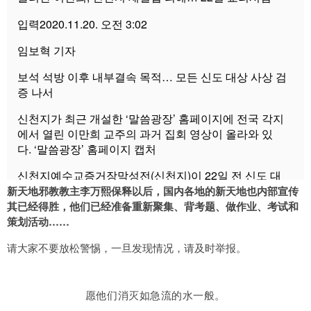
입력2020.11.20. 오전 3:02
임보혁 기자
보석 석방 이후 내부결속 목적… 모든 신도 대상 사상 검
증 나서
신천지가 최근 개설한 ‘말씀광장’ 홈페이지에 전국 각지
에서 열린 이만희 교주의 과거 집회 영상이 올라와 있
다. ‘말씀광장’ 홈페이지 캡처
신천지예수교증거장막성전(신천지)이 22일 전 신도 대
상 교리 시험을 치르는 등 이만희 교주 보석 석방 이후 내
新天地邪教教主李万熙保释以后，国内各地的新天地也内部宣传
부 결속과 포교 강화에 나선 것으로 알려졌다. 반사회
其已经得胜，他们已经准备重新聚集、背考题、做作业、考试和
적 사이비 집단에 내부 정비 시간을 벌어주는 데다 이 교
策划活动……
주의 건강이 나쁘지 않은 것으로 알려진 만큼 보석을 취
请大家不要放松警惕，一旦发现情况，请及时举报。
소해야 한다는 목소리가 높다.
윤재덕 종말론사무소장은 19일 국민일보와 통화에서 “신
천지는 이 교주의 지시로 준비된 시험을 앞두고 빡빡
愿他们消灭如急流的水一般。
한 일정 속에서 신도들에게 매일 문제풀이와 모의고사