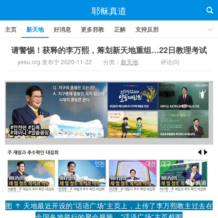
耶稣真道
主页
新天地
好消息
更多邪教
正解
支持反邪
请警惕！获释的李万熙，筹划新天地重组…22日教理考试
yesu.org 发布于 2020-11-22
分类：
新天地
评论(0)
图 ↑ 天地最近开设的“话语广场”主页上，上传了李万熙教主过去在
全国各地举行的聚会视频。”话语广场”主页截图