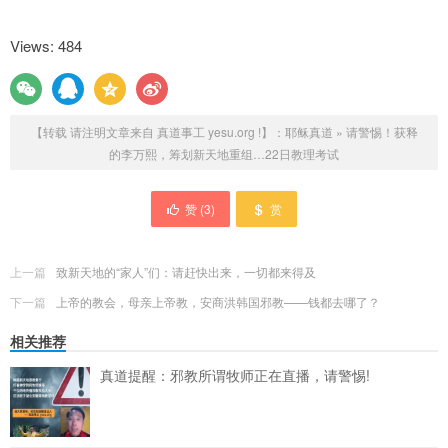
을 취소해야 한다고 촉구했다.
Views: 484
이 교주가 18일 경기도 수원시 영통구 수원지법에서 열리
는 공판에 휠체어를 타고 출석하는 모습. 연합뉴스
신강식 대표는 “수감 중일 때는 아파서 죽겠다고 했으면
서 막상 구치소를 나와 사람들이 안 보는 곳에서는 멀쩡
【转载 请注明文章来自 真道事工 yesu.org !】：
耶稣真道
»
请警惕！获释
히 걸어 다녔다는 것은 수감생활이 가능할 정도로 건강하
的李万熙，筹划新天地重组…22日教理考试
다는 의미”라며 “구치소 내에서도 충분히 치료받을 수 있
는 만큼 보석을 취소하고 법정 구속해 다른 수감자와 똑
赞 (
3
)
赏
같은 대우를 받게 해야 한다”고 밝혔다. 또 “이 교주가 구
치소에서 나온 후 처음으로 한 것이 ‘인 맞은 시험’을 봐
야 한다며 신도들을 다시 세뇌하는 수작이었다”며 “신도
上一篇
致新天地的“家人”们：请赶快出来，一切都来得及
들에게 미치는 영향력이 특별한 이 교주가 구치소 외부
下一篇
에 있는 것은 잘못됐다”고 덧붙였다.
上帝的教会，母亲上帝教，安商洪韩国邪教——钱都去哪了？
相关推荐
신천지는 홈페이지를 통해 이 교주의 보석 결정은 “‘걷
지 못해서’가 아니라 고령과 그에 따른 건강 악화 때문”이
真道提醒：邪教所谓牧师正在直播，请警惕!
고 “교리 시험은 10여년 전부터 이어져 온 신앙의 일부
분”이라고 주장했다.
윤 소장은 “신천지가 이 교주의 공판이 진행 중이라 민감