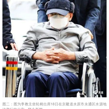
图二：图为李教主坐轮椅出席18日在京畿道水原市永通区水源地