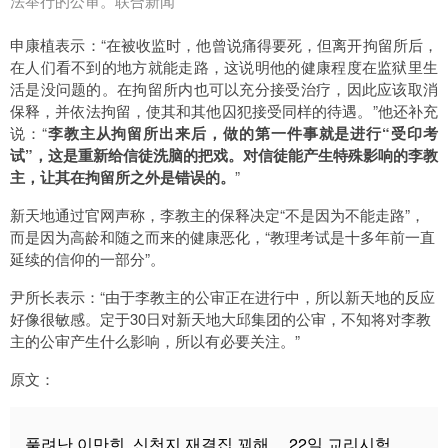
法举行的公审。联合新闻
申康植表示：“在被收监时，他曾说痛得要死，但离开拘留所后，
在人们看不到的地方就能走路，这说明他的健康程度在监狱里生
活是没问题的。在拘留所内也可以充分接受治疗，因此应该取消
保释，并依法拘留，使其和其他囚犯接受同样的待遇。”他还补充
说：“
李教主从拘留所出来后，做的第一件事就是进行“受印考
试”，这是重新给信徒洗脑的把戏。对信徒能产生特殊影响的李教
主，让其在拘留所之外是错误的。
”
新天地通过官网声称，李教主的保释决定“不是因为不能走路”，
而是因为高龄和随之而来的健康恶化，“教理考试是十多年前一直
延续的信仰的一部分”。
尹所长表示：“由于李教主的公审正在进行中，所以新天地的反应
好像很敏感。定于30日对新天地大邱集团的公审，不知将对李教
主的公审产生什么影响，所以有必要关注。”
原文：
풀려난 이만희, 신천지 재결집 꾀해… 22일 교리시험