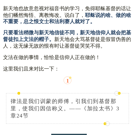
新天地也故意忽视对福音书的学习，免得耶稣基督的话让
他们幡然悔悟、离教悔改。
说白了，
耶稣说的啥、做的啥
不重要，总之恨文士和法利赛人就对了。
只要看法稍微与新天地信徒不同，新天地信仰人就会把基
新天地会大骂基督徒是假冒伪善的
督徒扣上文法的帽子。
人，这无缘无故的恨有时让基督徒哭笑不得。
文法
在做的事情，恰恰是信仰人正在做的！
这里我们
且来对比一下：
1
律法是我们训蒙的师傅，引我们到基督那
里，使我们因信称义。——《加拉太书》3
章24节