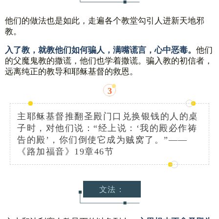
他们的做法也是如此，走遍各个教堂勾引人进新天地邪
教。
他们
入了教，就教他们如何骗人，满嘴谎言，心中恶毒。
的父魔鬼教的撒谎，他们也学着撒谎。骗入教的初信者，
远离纯正的教导和耶稣基督的救恩。
3
主耶稣基督推翻圣殿门口兑换银钱的人的桌
子时，对他们说：“经上说：‘我的殿必作祷
告的殿’，你们倒使它成为贼窝了。”——
《路加福音》19章46节
文法：