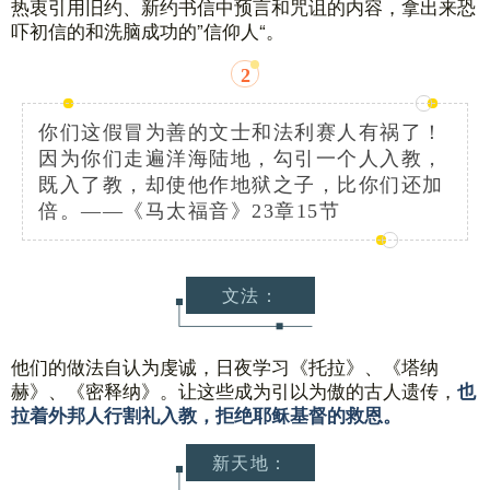
热衷引用旧约、新约书信中预言和咒诅的内容，拿出来恐
吓初信的和洗脑成功的”信仰人“。
2
你们这假冒为善的文士和法利赛人有祸了！
因为你们走遍洋海陆地，勾引一个人入教，
既入了教，却使他作地狱之子，比你们还加
倍。——《马太福音》23章15节
文法：
他们的做法自认为虔诚，日夜学习《托拉》、《塔纳
赫》、《密释纳》。
让这些成为引以为傲的古人遗传，
也
拉着外邦人行割礼入教，拒绝耶稣基督的救恩。
新天地：