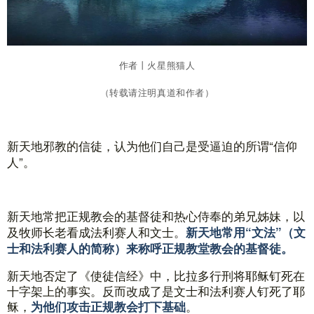
作者丨
火星熊猫人
（转载请注明真道和作者）
新天地邪教的信徒，认为他们自己是受逼迫的所谓“信仰
人”。
新天地常把正规教会的基督徒和热心侍奉的弟兄姊妹，以
及牧师长老看成法利赛人和文士。
新天地
常用“文法”（文
士和法利赛人的简称）来称呼正规教堂教会的基督徒。
新天地否定了《使徒信经》中
，比拉多行刑将耶稣钉死在
十字架上的事实。
反而改成了是文士和
法利赛
人钉死了耶
稣，
。
为他们攻击正规教会打下基础