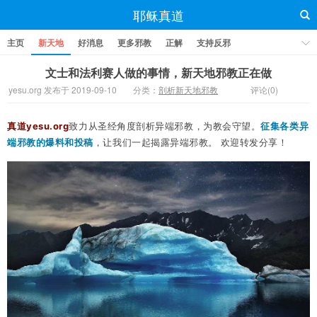
耶稣真道
主页
新天地
好消息
更多邪教
正解
支持反邪
文士和法利赛人做的事情，新天地邪教正在做
yesu.org 发布于 2019-09-10
分类：
剖析新天地邪教
评论(0)
真道yesu.org
致力从圣经角度剖析异端邪教，为教会守望。
征集各类异
端邪教的爆料和投
稿
，让我们一起揭露异端邪教。
欢迎转发分享！