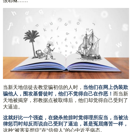
当新天地信徒去教堂骗初信的人时，
当他们在网上伪装欺
而当新
骗他人，围攻基督徒时，他们不觉得自己在作恶！
天地被揭穿，邪教据点被取缔后，他们却觉得自己受到了
大逼迫。
这就好比一个强盗，在烧杀抢掠时觉得理所应当，当被法
律惩罚时却反而说自己受到了逼迫，甚是冤屈痛苦一样，
这种“被害妄想症”在“信仰人”的心中近乎病态。