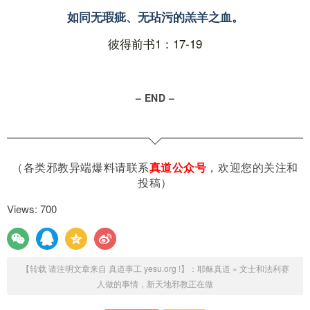
如同无瑕疵、无玷污的羔羊之血。
彼得前书1：17-19
– END –
（各类邪教异端爆料请联系
真道公众号
，欢迎您的关注和
投稿）
Views: 700
【转载 请注明文章来自 真道事工 yesu.org !】：
耶稣真道
»
文士和法利赛
人做的事情，新天地邪教正在做