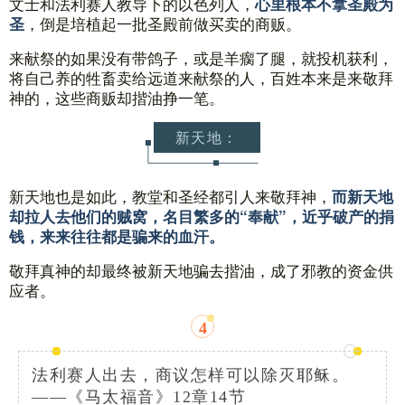
文士和法利赛人教导下的以色列人，
心里根本不拿圣殿为
，倒是培植起一批圣殿前做买卖的商贩。
圣
来献祭的如果没有带鸽子，或是羊瘸了腿，就投机获利，
将自己养的牲畜卖给远道来献祭的人，百姓本来是来敬拜
神的，这些商贩却揩油挣一笔。
新天地：
新天地也是如此，教堂和圣经都引人来敬拜神，
而新天地
却拉人去他们的贼窝，名目繁多的“奉献”，近乎破产的捐
钱，来来往往都是骗来的血汗。
敬拜真神的却最终被新天地骗去揩油，成了邪教的资金供
应者。
4
法利赛人出去，商议怎样可以除灭耶稣。
——《马太福音》12章14节