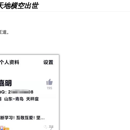
新天地横空出世
正道。