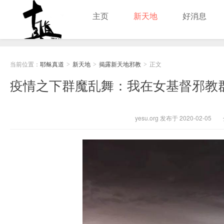
主页
新天地
好消息
耶稣真道
当前位置：
耶稣真道
新天地
揭露新天地邪教
正文
>
>
>
疫情之下群魔乱舞：我在女基督邪教群
yesu.org 发布于 2020-02-05