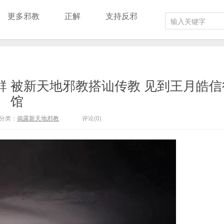
更多邪教
正解
支持反邪
 被新天地邪教搭讪传教 见到王月皓信
馆
分类：
揭露新天地邪教
评论(0)