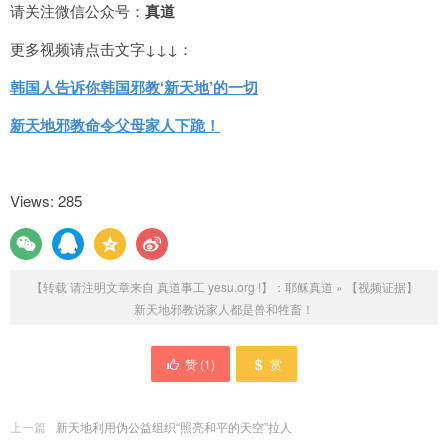
请关注微信公众号：
真道
更多视频请点击文字↓↓↓：
韩国人告诉你韩国邪教‘新天地’的一切
新天地邪教命令父母家人下跪！
Views: 285
【转载 请注明文章来自 真道事工 yesu.org !】：
耶稣真道
»
【视频证据】
新天地邪教说家人都是兽和牲畜！
赞 (
1
)
赏
上一篇
新天地利用伪公益组织“照亮和平的天空”拉人