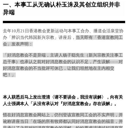
一、
本事工从无确认朴玉洙及其创立组织并非
异端
去年10月21日香港教会更新运动与本事工合办、播道会活泉堂协
办「辨识当代韩国新兴宗教」讲座后，
当天即有「香港宣教同工
会」发表声明：
「好消息教会不是异端，主讲人杨子聪先生（新兴宗教关注事工
总干事）也承认之前对好消息教会的认识不足，产生误解⋯⋯对
好消息宣教会的不当批评可休已，让我们坦然地在主内相交
吧！」
本人获悉后马上发出澄清〈请不要误会，我没有误解〉，向有关
人士强调本人「从没有承认对『好消息宣教会』存在误解」。
惜在好消息宣教会网站上，仍刊登该宣教同工会的不实声明，并
讹称讲座当日「在场的所有牧师都认同好消息宣教会的福音，并
且承认了之前对好消息宣教会的误解，纷纷要求诽谤过好消息宣