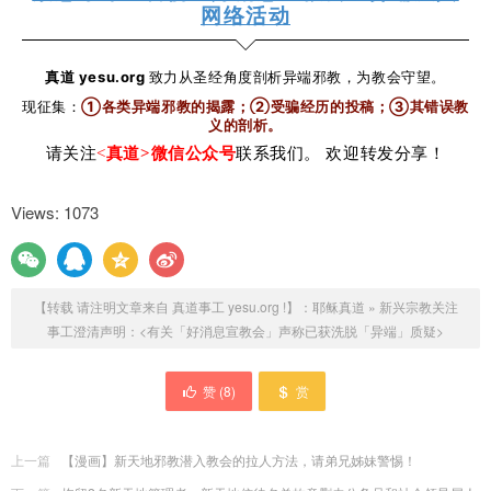
＜https://www.cgner.org/documents/20181022_anouncement.pdf＞。
网络活动
附3：卓志一：“Letter on IYF” ，见网页
真道 yesu.org
致力从圣经角度剖析异端邪教，为教会守望。
＜https://www.cgner.org/documents/Letter%20on%20IYF.pdf＞。
现征集：
①各类异端邪教的揭露；②受骗经历的投稿；③其错误教
义的剖析
。
附4：真道神学院 江季祯博士：〈罪得赦免 重生不是秘密〉，见网页
请关注
<
真道>微信公众号
联系我们。 欢迎转发分享！
＜http://www.logos.org.tw/newsdt.php?oid=16＞。
Views: 1073
附5：陈连虎：〈「无需认罪」的好消息宣教会〉，见网页
＜http://www.chinesetheology.com/chenlh/GoodNewsMission.htm＞。
【转载 请注明文章来自 真道事工 yesu.org !】：
耶稣真道
»
新兴宗教关注
附6：罗民威：〈「辨识当代韩国新兴宗教」讲座 关注「好消息宣教
事工澄清声明：<有关「好消息宣教会」声称已获洗脱「异端」质疑>
会」救恩论〉，见网页＜
https://christiantimes.org.hk/Common/
R
eader/News/ShowNews.jsp?
N
id
=156023&Pid=102&Version=0&Cid=2141&Charset
=big5_hkscs＞。
赞 (
8
)
赏
上一篇
【漫画】新天地邪教潜入教会的拉人方法，请弟兄姊妹警惕！