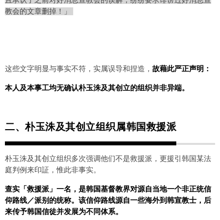
教会的文章删掉！」
这些文字明显与事实不符，实属误导和捏造，
故藉此严正声明：
本人及本事工均无确认朴玉洙及其创立的组织并非异端。
二、
朴玉洙及其创立组织属韩国救援派
朴玉洙及其创立组织多次强调他们不是救援派，更援引韩国某法
庭判例来印証，惟此非事实。
查实「救援派」一名，是韩国基督教界对源自当地一个非正统信
仰路线／派别的统称。该信仰路线源自一些海外到韩宣教士，后
来传予韩国信徒并发展为不同体系。