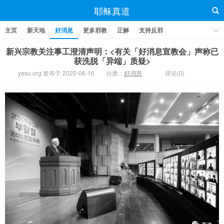
耶稣真道
主页
新天地
好消息
更多邪教
正解
支持反邪
新兴宗教关注事工澄清声明：<有关「好消息宣教会」声称已
获洗脱「异端」质疑>
yesu.org 发布于 2020-06-16
分类：
好消息
评论(0)