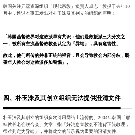
韩国关注异端资深组织「现代宗教」负责人卓志一教授于去年10
月中，透过本事工发出对朴玉洙及其创立的组织的声明：
「韩国基督教界对这教派早有共识：他们是救援派三大分支之
一，被所有主流基督教教会认定为『异端』，具有危害性。
故此，他们所传的并非正统的福音，且会导致教会内部分歧，盼
望华人教会对这教派多加警惕」。
四、朴玉洙及其创立组织无法提供澄清文件
朴玉洙及其创立的组织多次引用网络上流传的、2004年韩国「耶
稣教长老会联合会」文章，指「好消息宣教会不违背正统教理，
很难判定为异端」，并将此文的节录视为重要的澄清文件。